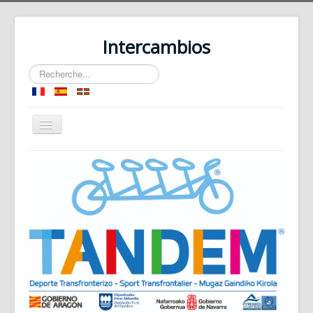
Intercambios
Rechercher
Basculer
la
navigation
Accueil
Le Dispositif
Les Sports Collectifs
Les Sports Individuels
Les Sports de Pleine Nature
Contact plateforme
Espace Collaboratif