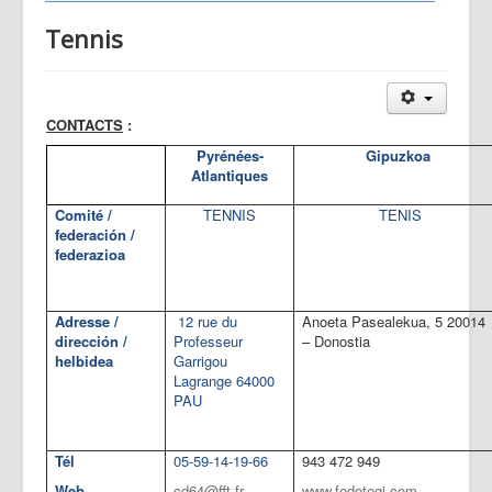
Tennis
CONTACTS
:
Pyrénées-
Gipuzkoa
Atlantiques
Comité /
TENNIS
TENIS
federación /
federazioa
Adresse /
12 rue du
Anoeta Pasealekua, 5 20014
dirección /
Professeur
– Donostia
helbidea
Garrigou
Lagrange 64000
PAU
Tél
05-59-14-19-66
943 472 949
Web
cd64@fft.fr
www.fedetegi.com