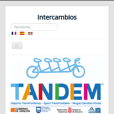
Intercambios
Rechercher
Basculer
la
navigation
Accueil
Le Dispositif
Les Sports Collectifs
Les Sports Individuels
Les Sports de Pleine Nature
Contact plateforme
Espace Collaboratif