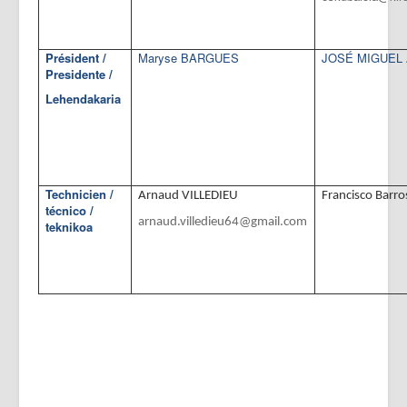
Président /
Maryse BARGUES
JOSÉ MIGUEL 
Presidente /
Lehendakaria
Technicien /
Arnaud VILLEDIEU
F
rancisco Barro
técnico /
arnaud.villedieu64@gmail.com
teknikoa