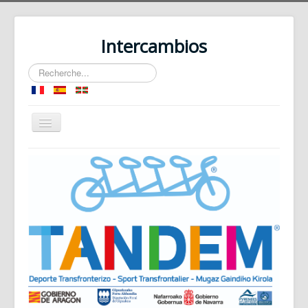
Intercambios
Rechercher
Basculer
la
navigation
Accueil
Le Dispositif
Les Sports Collectifs
Les Sports Individuels
Les Sports de Pleine Nature
Contact plateforme
Espace Collaboratif