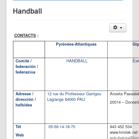
Handball
CONTACTS
:
Pyrénées-Atlantiques
Gi
Comité /
HANDBALL
Esk
federación /
federazioa
Adresse /
12 rue du Professeur Garrigou
Anoeta Paseale
dirección /
Lagrange 64000 PAU
20014 – Donost
helbidea
Tél
05-59-14-18-70
943 452 534
www.kirolak.net
Web
eskubaloia@kiro