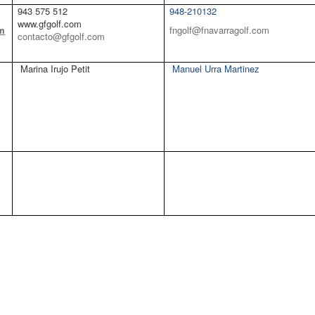
943 575 512
948-210132
www.gfgolf.com
om
fngolf@fnavarragolf.com
contacto@gfgolf.com
Marina Irujo Petit
Manuel Urra Martinez