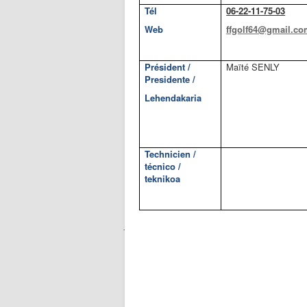
Tél
06-22-11-75-03
Web
ffgolf64@gmail.c
Président /
Maïté SENLY
Presidente /
Lehendakaria
Technicien /
técnico /
teknikoa
·