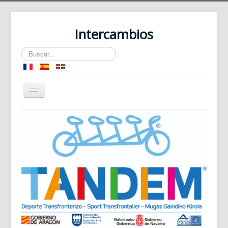
Intercambios
Buscar...
Cambiar
navegación
Inicio
Dispositivo
Deportes colectivos
Deportes individuales
Deportes en plena naturaleza
Contacto plataforma
Espacio colaborativo