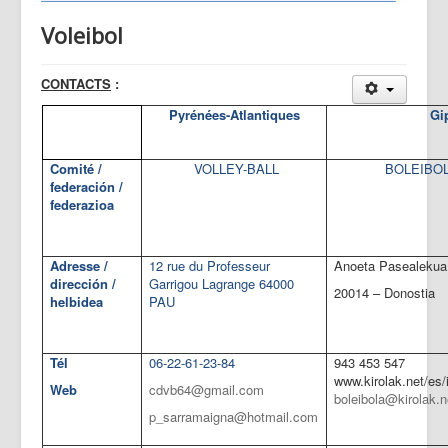
Voleibol
CONTACTS
:
Pyrénées-Atlantiques
Gi
Comité /
VOLLEY-BALL
BOLEIBOL
federación /
federazioa
Adresse /
12 rue du Professeur
Anoeta Pasealekua
dirección /
Garrigou Lagrange 64000
20014 – Donostia
helbidea
PAU
Tél
06-22-61-23-84
943 453 547
www.kirolak.net/es
Web
cdvb64@gmail.com
boleibola@kirolak.n
p_sarramaigna@hotmail.com